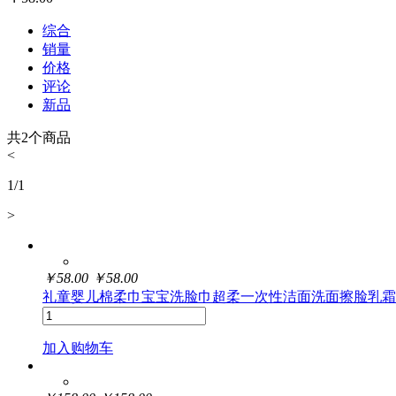
综合
销量
价格
评论
新品
共
2
个商品
<
1
/
1
>
￥
58.00
￥
58.00
礼童婴儿棉柔巾宝宝洗脸巾超柔一次性洁面洗面擦脸乳霜
加入购物车