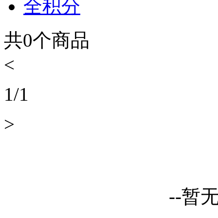
全积分
共
0
个商品
<
1
/
1
>
--暂